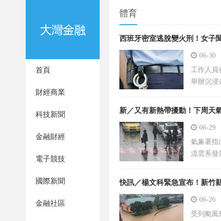
體育
西班牙密室逃脫變火刑！女子聞
06-30
首頁
工作人員在
舉辦沉浸
財經商業
新／又有新熱帶擾動！下周天
科技新聞
06-29
金融財經
氣象署指
流雲系發
電子競技
國際新聞
快訊／楊文科緊急宣布！新竹縣
06-26
金融社區
受到颱風