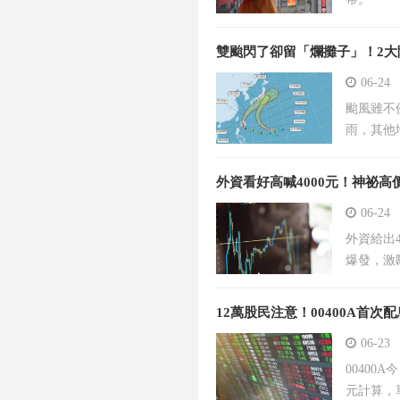
雙颱閃了卻留「爛攤子」！2大
06-24
颱風雖不
雨，其他
外資看好高喊4000元！神祕
06-24
外資給出
爆發，激
12萬股民注意！00400A首次
06-23
00400
元計算，單