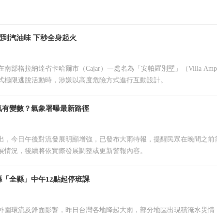
到汽油味 下秒全身起火
南部格拉納達省卡哈爾市（Cajar）一處名為「安帕羅別墅」（Villa Amp
式極限逃脫活動時，涉嫌以高度危險方式進行互動設計。
氣有變數？氣象署曝最新路徑
出，今日午後對流發展明顯增強，已發布大雨特報，提醒民眾在晚間之前
展情況，後續將依實際發展調整或更新警報內容。
「全縣」中午12點起停班課
外圍環流及鋒面影響，昨日台灣各地降起大雨，部分地區出現積淹水災情，