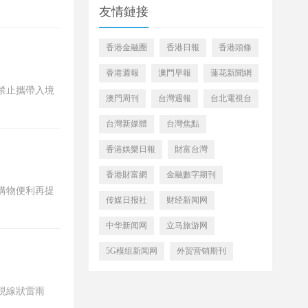
友情鏈接
香港金融圈
香港日報
香港頭條
香港週報
澳門早報
蓮花新聞網
禁止攜帶入境
澳門周刊
台灣週報
台北電視台
台灣新媒體
台灣焦點
香港娛樂日報
財富台灣
香港財富網
金融數字期刊
購物便利再提
传媒日报社
财经新闻网
中华新闻网
立马旅游网
5G模组新闻网
外贸营销期刊
現線狀雷雨