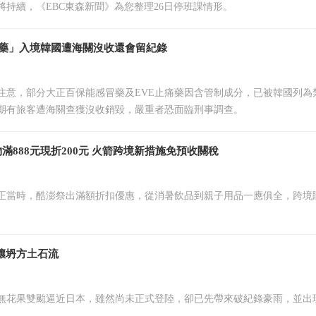
將持續，《EBC東森新聞》為您整理26日停班課情形。
種藥」入境韓國遭海關沒收還會留紀錄
注意，部分大正百保能感冒藥及EVE止痛藥因含管制成分，已被韓國列為
期有旅客遭海關查獲沒收銷毀，嚴重者恐面臨刑事調查。
物滿888元現折200元 火箭跨境新措施免預收關稅
正當時，酷澎祭出滿額折扣優惠，從消暑飲品到親子用品一應俱全，跨境
釀坍方土石流
無花果雙颱逼近日本，雖然尚未正式登陸，卻已先帶來破紀錄豪雨，並出