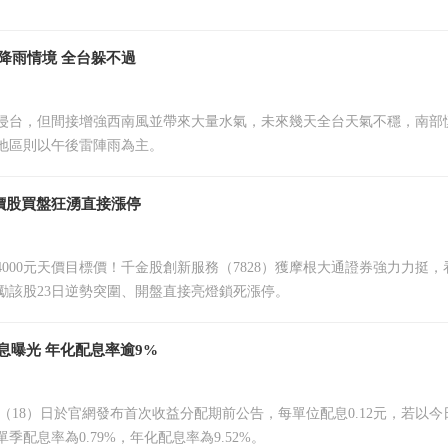
降雨情境 全台躲不過
侵台，但間接增強西南風並帶來大量水氣，未來幾天全台天氣不穩，南部
地區則以午後雷陣雨為主。
高價股買盤狂湧直接漲停
4000元天價目標價！千金股創新服務（7828）獲摩根大通證券強力力挺
勵該股23日逆勢突圍、開盤直接亮燈鎖死漲停。
配息曝光 年化配息率逾9%
A今（18）日於官網發布首次收益分配期前公告，每單位配息0.12元，若以今日
季配息率為0.79%，年化配息率為9.52%。