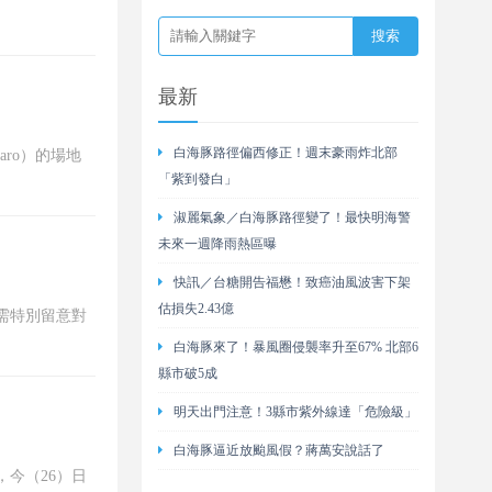
最新
白海豚路徑偏西修正！週末豪雨炸北部
aro）的場地
「紫到發白」
淑麗氣象／白海豚路徑變了！最快明海警
未來一週降雨熱區曝
快訊／台糖開告福懋！致癌油風波害下架
估損失2.43億
需特別留意對
白海豚來了！暴風圈侵襲率升至67% 北部6
縣市破5成
明天出門注意！3縣市紫外線達「危險級」
白海豚逼近放颱風假？蔣萬安說話了
今（26）日