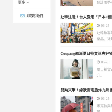
更多
預計雨勢
聯繫我們
赴韓注意！台人愛用「日本2
06-25
赴韓旅客
藥品。近
Coupang酷澎夏日特賣涼爽好
06-25
夏日補貨
升。
雙颱夾擊！線狀雷雨胞炸九州 
06-25
米克拉與
帶。