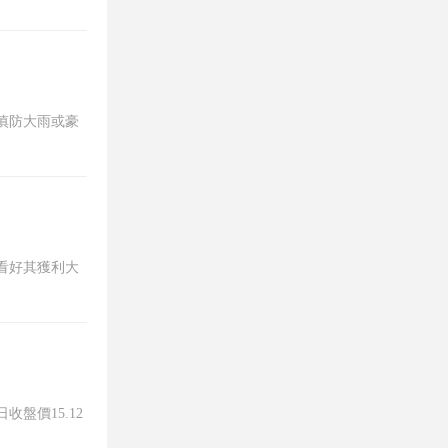
慎防大雨或豪
，看好其獲利大
收盤價15.12