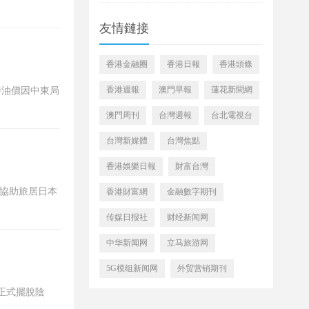
友情鏈接
香港金融圈
香港日報
香港頭條
香港週報
澳門早報
蓮花新聞網
時油價因中東局
澳門周刊
台灣週報
台北電視台
台灣新媒體
台灣焦點
香港娛樂日報
財富台灣
極協助旅居日本
香港財富網
金融數字期刊
传媒日报社
财经新闻网
中华新闻网
立马旅游网
5G模组新闻网
外贸营销期刊
正式擺脫陰