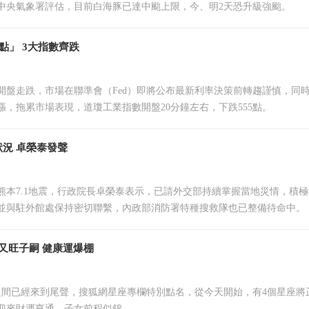
中央氣象署評估，目前白海豚已達中颱上限，今、明2天恐升級強颱。
點」 3大指數齊跌
日開盤走跌，市場在聯準會（Fed）即將公布最新利率決策前轉趨謹慎，同
漲，拖累市場表現，道瓊工業指數開盤20分鐘左右，下跌555點。
況 卓榮泰發聲
熊本7.1地震，行政院長卓榮泰表示，已請外交部持續掌握當地災情，積
並與駐外館處保持密切聯繫，內政部消防署特種搜救隊也已整備待命中。
又旺子嗣 健康運爆棚
之間已經來到尾聲，搜狐網星座專欄特別點名，從今天開始，有4個星座將
迎來財運亨通、子女前程似錦。