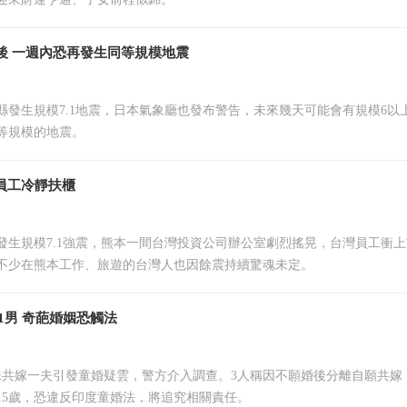
震後 一週內恐再發生同等規模地震
縣發生規模7.1地震，日本氣象廳也發布警告，未來幾天可能會有規模6以
等規模的地震。
員工冷靜扶櫃
發生規模7.1強震，熊本一間台灣投資公司辦公室劇烈搖晃，台灣員工衝
不少在熊本工作、旅遊的台灣人也因餘震持續驚魂未定。
1男 奇葩婚姻恐觸法
妹共嫁一夫引發童婚疑雲，警方介入調查。3人稱因不願婚後分離自願共嫁
15歲，恐違反印度童婚法，將追究相關責任。