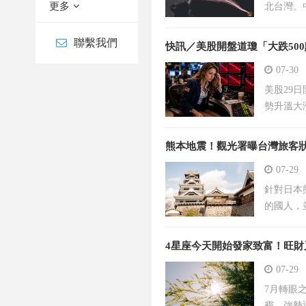
更多
北台灣。
聯繫我們
快訊／美股開盤道瓊「大跌500
07-30
美股29
勢升溫大
熊本地震！觀光署曝台灣旅客狀
07-29
針對日本
的國人，
4星座今天開始發家致富！旺財
07-29
7月轉眼
霾，強勢