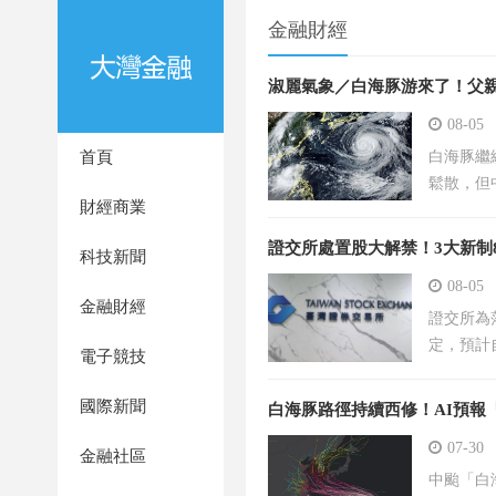
金融財經
淑麗氣象／白海豚游來了！父親
08-05
首頁
白海豚繼
鬆散，但
財經商業
證交所處置股大解禁！3大新制8
科技新聞
08-05
金融財經
證交所為
定，預計
電子競技
國際新聞
白海豚路徑持續西修！AI預報
07-30
金融社區
中颱「白