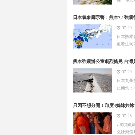
日本氣象廳示警：熊本7.1強
07-29
日本熊本
至發生同
熊本強震辦公室劇烈搖晃 台灣
07-29
日本九州
止傾倒；
只因不想分開！印度3姊妹共嫁
07-28
印度3姊
么妹疑僅