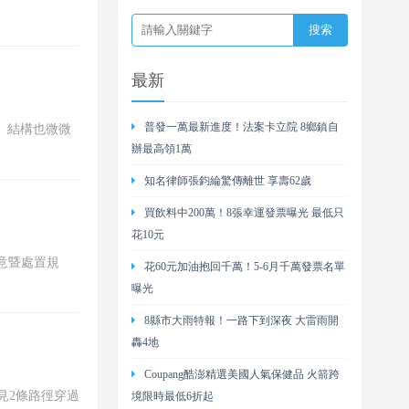
最新
普發一萬最新進度！法案卡立院 8鄉鎮自
、結構也微微
辦最高領1萬
知名律師張鈞綸驚傳離世 享壽62歲
買飲料中200萬！8張幸運發票曝光 最低只
花10元
意暨處置規
花60元加油抱回千萬！5-6月千萬發票名單
曝光
8縣市大雨特報！一路下到深夜 大雷雨開
轟4地
Coupang酷澎精選美國人氣保健品 火箭跨
見2條路徑穿過
境限時最低6折起