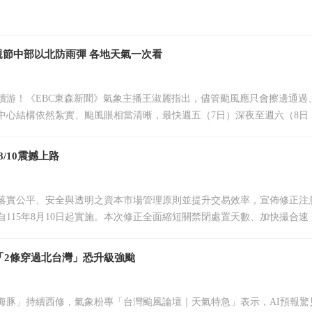
節中部以北防雨彈 各地天氣一次看
續游！《EBC東森新聞》氣象主播王淑麗指出，儘管颱風應只會擦邊通過
中心結構依然紮實、颱風眼相當清晰，最快週五（7日）深夜至週六（8日
/10震撼上路
落實公平、安全與透明之資本市場管理原則並提升交易效率，宣佈修正注
自115年8月10日起實施。本次修正全面縮短關禁閉處置天數、加快撮合速
「2條穿過北台灣」恐升級強颱
海豚」持續西修，氣象粉專「台灣颱風論壇｜天氣特急」表示，AI預報驚