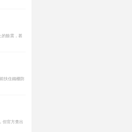
上的餘震，甚
上前扶住鐵櫃防
，但官方查出