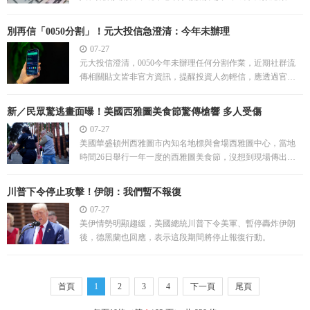
例。
別再信「0050分割」！元大投信急澄清：今年未辦理
07-27
元大投信澄清，0050今年未辦理任何分割作業，近期社群流
傳相關貼文皆非官方資訊，提醒投資人勿輕信，應透過官方
管道查證，以防落入投資詐騙陷阱。
新／民眾驚逃畫面曝！美國西雅圖美食節驚傳槍響 多人受傷
07-27
美國華盛頓州西雅圖市內知名地標與會場西雅圖中心，當地
時間26日舉行一年一度的西雅圖美食節，沒想到現場傳出槍
響，有多人受傷。
川普下令停止攻擊！伊朗：我們暫不報復
07-27
美伊情勢明顯趨緩，美國總統川普下令美軍、暫停轟炸伊朗
後，德黑蘭也回應，表示這段期間將停止報復行動。
首頁
1
2
3
4
下一頁
尾頁