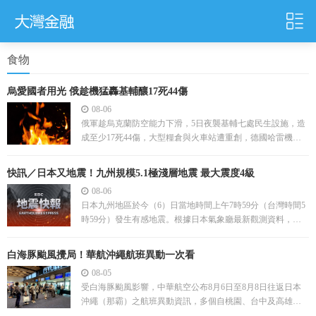
食物
烏愛國者用光 俄趁機猛轟基輔釀17死44傷
08-06
俄軍趁烏克蘭防空能力下滑，5日夜襲基輔七處民生設施，造
成至少17死44傷，大型糧倉與火車站遭重創，德國哈雷機場
也因烏克蘭貨機旁發現爆裂物緊急關閉。
快訊／日本又地震！九州規模5.1極淺層地震 最大震度4級
08-06
日本九州地區於今（6）日當地時間上午7時59分（台灣時間5
時59分）發生有感地震。根據日本氣象廳最新觀測資料，本
次地震震央位於熊本縣天草與蘆北地區，震源深度僅1
白海豚颱風攪局！華航沖繩航班異動一次看
08-05
受白海豚颱風影響，中華航空公布8月6日至8月8日往返日本
沖繩（那霸）之航班異動資訊，多個自桃園、台中及高雄出
發的班次將面臨取消、提前、延後或放大機型調整。