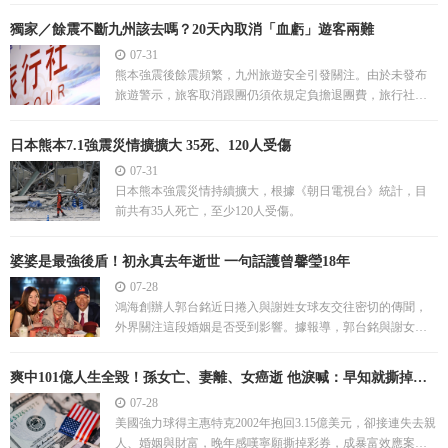
獨家／餘震不斷九州該去嗎？20天內取消「血虧」遊客兩難
07-31
熊本強震後餘震頻繁，九州旅遊安全引發關注。由於未發布
旅遊警示，旅客取消跟團仍須依規定負擔退團費，旅行社目
前行程則維持正常出發。
日本熊本7.1強震災情擴擴大 35死、120人受傷
07-31
日本熊本強震災情持續擴大，根據《朝日電視台》統計，目
前共有35人死亡，至少120人受傷。
婆婆是最強後盾！初永真去年逝世 一句話護曾馨瑩18年
07-28
鴻海創辦人郭台銘近日捲入與謝姓女球友交往密切的傳聞，
外界關注這段婚姻是否受到影響。據報導，郭台銘與謝女因
高爾夫球結識，過去一年間多次被目擊一同出入。
爽中101億人生全毀！孫女亡、妻離、女癌逝 他淚喊：早知就撕掉彩
券
07-28
美國強力球得主惠特克2002年抱回3.15億美元，卻接連失去親
人、婚姻與財富，晚年感嘆寧願撕掉彩券，成暴富效應案