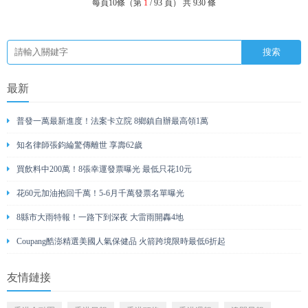
每頁10條（第
1
/ 93 頁） 共 930 條
最新
普發一萬最新進度！法案卡立院 8鄉鎮自辦最高領1萬
知名律師張鈞綸驚傳離世 享壽62歲
買飲料中200萬！8張幸運發票曝光 最低只花10元
花60元加油抱回千萬！5-6月千萬發票名單曝光
8縣市大雨特報！一路下到深夜 大雷雨開轟4地
Coupang酷澎精選美國人氣保健品 火箭跨境限時最低6折起
友情鏈接