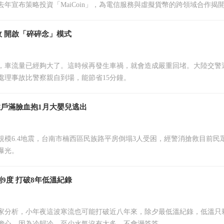
去年宣布策略投資「MaiCoin」，為電信服務與虛擬貨幣的跨領域合作揭
盟，聯手推出「遠傳抽比特 幣迎新春」活動，為用戶帶來全新的理財體
遠傳心生活」App申請
 開啟「碎碎念」模式
，車流量已經夠大了。這時候再發生車禍，就會造成嚴重回堵。大陸交警
處理事故比警察親自到場，能節省15分鐘。
住戶滿臉血抱1月大嬰兒逃出
規模6.4地震，台南市楠西區民族路平房倒塌3人受困，經警消搶救目前民
曝光。
9度 打破8年低溫紀錄
家分析，小年夜這波寒流也可能打破近八年來，除夕最低溫紀錄，低溫只
擔心，因為冷歸冷，至少水氣沒有太多，不會溼答答。