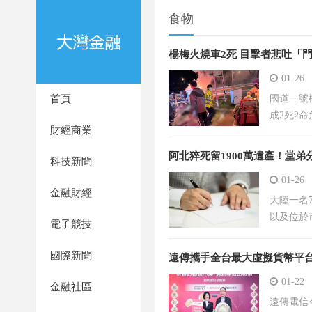
食物
楊梅火燒車2死 目擊者悲吐「
01-26
首頁
國道一號
成2死2
財經商業
阿北猝死留1900萬遺產！堂弟分
科技新聞
01-26
金融財經
大陸一名
以及位於
電子競技
國際新聞
遠傳攜手全台最大虛擬貨幣平台「
01-22
金融社區
遠傳電信