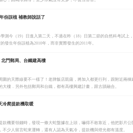
震年份誤植 補教師說話了
大學學測今（19）日進入第二天，不過在昨（18）日第二節的自然科考試上
震的發生年份誤植為2010年，而非實際發生的2011年。
、北門郵局、台鐵建高樓
周圍的天際線要不一樣了！老牌飯店凱薩，將加入都更行列，跟附近兩棟
的大樓．另外包括郵局和台鐵，都有高樓興建計畫，跟古蹟融合。
天冷爬提款機取暖
提款機要領錢時，發現一條大蛇盤據在上頭，嚇得不敢靠近，他把影片公
，不少人留言蛇來運轉，還有人認為天氣冷，提款機與燈光都有溫度。