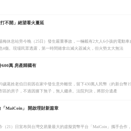
門打不開」絕望看火蔓延
楊梅休息站旁今晚（25日）發生嚴重事故，一輛載有2大人6小孩的電動車
命危4傷。現場民眾透露，第一時間雖拿出滅火器滅火，但火勢太大無法
600萬 房產歸國有
70歲葛姓老伯日前因在家中發生意外離世，留下430萬人民幣（約新台幣19
市區的房子，不過因膝下無子，無人繼承。法院判決，將部分遺產
MaiCoin」 開啟理財新篇章
今（21）日宣布與台灣交易量最大的虛擬貨幣平台「MaiCoin」攜手合作