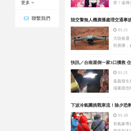
更多
章！遠傳
進一步結
要透過「
聯繫我們
陸交警無人機廣播處理交通事故
01-21
大陸春運
程廣播，
快訊／台南屋倒一家3口獲救 
01-21
嘉義發生
場畫面也
下波冷氣團挑戰寒流！除夕恐剩
01-20
有氣象專
家也別太