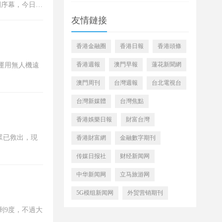
開序幕，今日更
驗。即日起只
友情鏈接
香港金融圈
香港日報
香港頭條
香港週報
澳門早報
蓮花新聞網
運用無人機遠
澳門周刊
台灣週報
台北電視台
台灣新媒體
台灣焦點
香港娛樂日報
財富台灣
眾已救出，現
香港財富網
金融數字期刊
传媒日报社
财经新闻网
中华新闻网
立马旅游网
5G模组新闻网
外贸营销期刊
剩9度，不過大