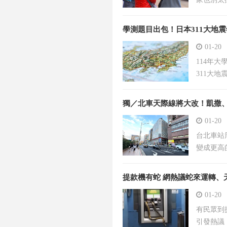
學測題目出包！日本311大地
01-20
114年
311大地
獨／北車天際線將大改！凱撒
01-20
台北車站
變成更高
提款機有蛇 網熱議蛇來運轉、
01-20
有民眾到
引發熱議