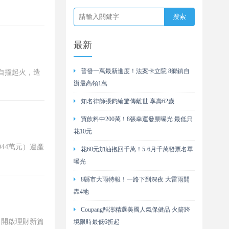
最新
普發一萬最新進度！法案卡立院 8鄉鎮自
自撞起火，造
辦最高領1萬
知名律師張鈞綸驚傳離世 享壽62歲
買飲料中200萬！8張幸運發票曝光 最低只
花10元
44萬元）遺產
花60元加油抱回千萬！5-6月千萬發票名單
曝光
8縣市大雨特報！一路下到深夜 大雷雨開
轟4地
Coupang酷澎精選美國人氣保健品 火箭跨
，開啟理財新篇
境限時最低6折起