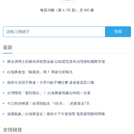
每頁10條（第
4
/ 95 頁） 共 945 條
最新
蔣永洲博士回臺布局智慧金融 以制度型資本治理接軌國際市場
白海豚會放「颱風假」嗎？ 專家分析曝光
南部今演習不降速！今早10點手機狂響 違者最高罰15萬
台灣降雨「紫到發白」！ 白海豚豪雨轟台時程一次看
今立秋拚轉運！命理師點名「6生肖」：把握黃金7天
淑麗氣象／白海豚逼近！最快今下午發海警 風雨最明顯時間曝
友情鏈接