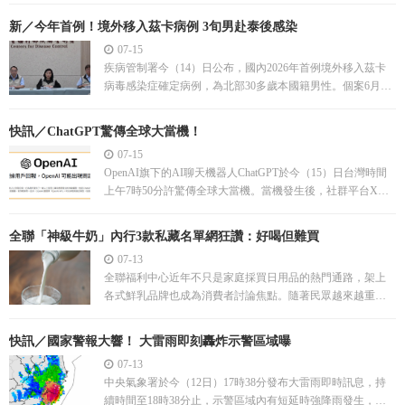
新／今年首例！境外移入茲卡病例 3旬男赴泰後感染
07-15
疾病管制署今（14）日公布，國內2026年首例境外移入茲卡
病毒感染症確定病例，為北部30多歲本國籍男性。個案6月中
旬自泰國返國後出現發熱、頭暈及頭脹等症狀。
快訊／ChatGPT驚傳全球大當機！
07-15
OpenAI旗下的AI聊天機器人ChatGPT於今（15）日台灣時間
上午7時50分許驚傳全球大當機。當機發生後，社群平台X隨
即湧入大量災情與哀嚎聲。
全聯「神級牛奶」內行3款私藏名單網狂讚：好喝但難買
07-13
全聯福利中心近年不只是家庭採買日用品的熱門通路，架上
各式鮮乳品牌也成為消費者討論焦點。隨著民眾越來越重視
乳源、產地與口感，小農鮮奶逐漸受到青睞。
快訊／國家警報大響！ 大雷雨即刻轟炸示警區域曝
07-13
中央氣象署於今（12日）17時38分發布大雷雨即時訊息，持
續時間至18時38分止，示警區域內有短延時強降雨發生，並