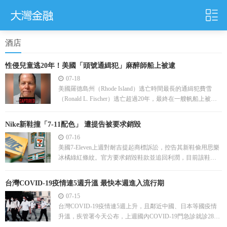
酒店
性侵兒童逃20年！美國「頭號通緝犯」麻醉師船上被逮
07-18
美國羅德島州（Rhode Island）逃亡時間最長的通緝犯費雪
（Ronald L. Fischer）逃亡超過20年，最終在一艘帆船上被
捕。
Nike新鞋撞「7-11配色」 遭提告被要求銷毀
07-16
美國7-Eleven上週對耐吉提起商標訴訟，控告其新鞋偷用思樂
冰橘綠紅條紋。官方要求銷毀鞋款並追回利潤，目前該鞋已
從Nike官網下架。
台灣COVID-19疫情連5週升溫 最快本週進入流行期
07-15
台灣COVID-19疫情連5週上升，且鄰近中國、日本等國疫情
升溫，疾管署今天公布，上週國內COVID-19門急診就診2811
人次，較前一週上升34.4%。