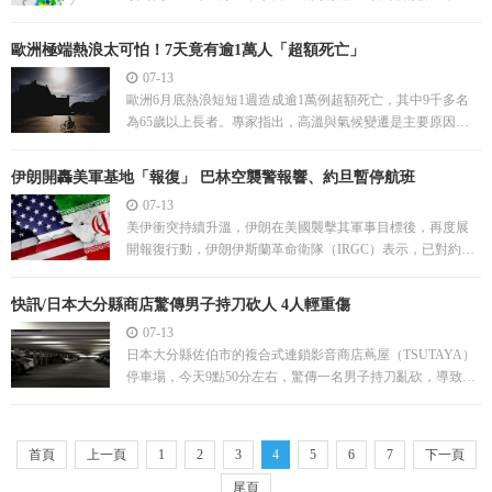
伴隨較強陣風、閃電落雷，請慎防溪水暴漲、坍方。
歐洲極端熱浪太可怕！7天竟有逾1萬人「超額死亡」
07-13
歐洲6月底熱浪短短1週造成逾1萬例超額死亡，其中9千多名
為65歲以上長者。專家指出，高溫與氣候變遷是主要原因，
法國、比利時災情最嚴重。
伊朗開轟美軍基地「報復」 巴林空襲警報響、約旦暫停航班
07-13
美伊衝突持續升溫，伊朗在美國襲擊其軍事目標後，再度展
開報復行動，伊朗伊斯蘭革命衛隊（IRGC）表示，已對約旦
哈桑親王空軍基地發動飛彈及無人機攻擊。
快訊/日本大分縣商店驚傳男子持刀砍人 4人輕重傷
07-13
日本大分縣佐伯市的複合式連鎖影音商店蔦屋（TSUTAYA）
停車場，今天9點50分左右，驚傳一名男子持刀亂砍，導致4
人輕重傷。接獲報案趕來現場的警察，立刻逮捕了行
首頁
上一頁
1
2
3
4
5
6
7
下一頁
尾頁