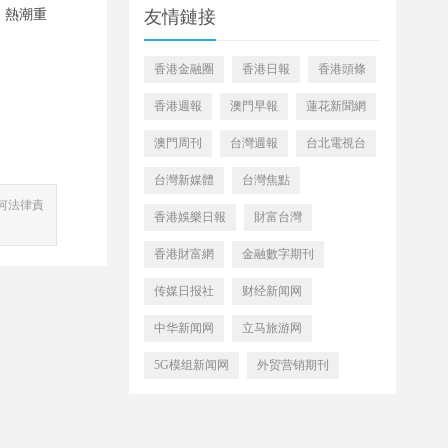
）熱潮重
友情鏈接
香港金融圈
香港日報
香港頭條
香港週報
澳門早報
蓮花新聞網
澳門周刊
台灣週報
台北電視台
台灣新媒體
台灣焦點
何法律責
香港娛樂日報
財富台灣
香港財富網
金融數字期刊
传媒日报社
财经新闻网
中华新闻网
立马旅游网
5G模组新闻网
外贸营销期刊