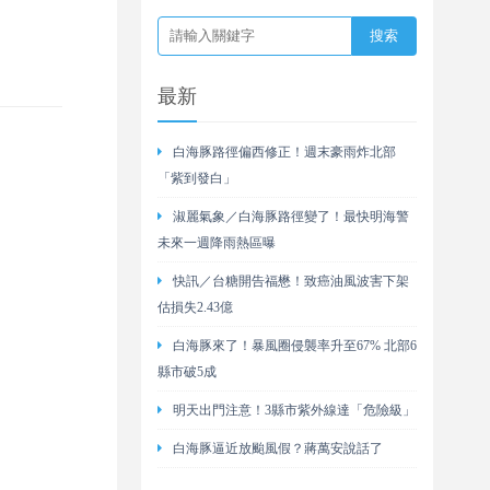
最新
白海豚路徑偏西修正！週末豪雨炸北部
「紫到發白」
淑麗氣象／白海豚路徑變了！最快明海警
未來一週降雨熱區曝
快訊／台糖開告福懋！致癌油風波害下架
估損失2.43億
白海豚來了！暴風圈侵襲率升至67% 北部6
縣市破5成
明天出門注意！3縣市紫外線達「危險級」
白海豚逼近放颱風假？蔣萬安說話了