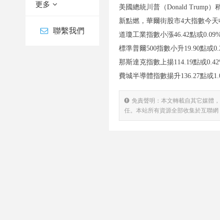
更多
美國總統川普（Donald Tr
新點燃，華爾街股市4大指數今
聯繫我們
道瓊工業指數小漲46.42點或0.09%
標準普爾500指數小升19.90點或0.2
那斯達克指數上揚114.19點或0.42
費城半導體指數揚升136.27點或1.0
免責聲明：本文轉載自其它媒體，
任。本站所有資源全部收集於互聯網