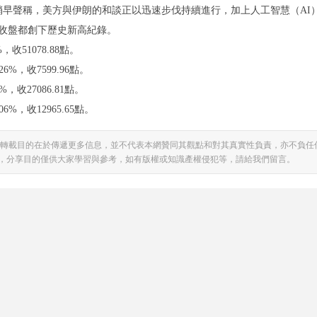
ump）稍早聲稱，美方與伊朗的和談正以迅速步伐持續進行，加上人工智慧（AI
天收盤都創下歷史新高紀錄。
，收51078.88點。
6%，收7599.96點。
%，收27086.81點。
6%，收12965.65點。
轉載目的在於傳遞更多信息，並不代表本網贊同其觀點和對其真實性負責，亦不負任
，分享目的僅供大家學習與參考，如有版權或知識產權侵犯等，請給我們留言。