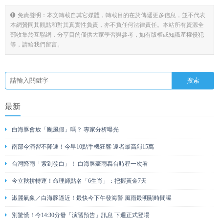
免責聲明：本文轉載自其它媒體，轉載目的在於傳遞更多信息，並不代表
本網贊同其觀點和對其真實性負責，亦不負任何法律責任。本站所有資源全
部收集於互聯網，分享目的僅供大家學習與參考，如有版權或知識產權侵犯
等，請給我們留言。
最新
白海豚會放「颱風假」嗎？ 專家分析曝光
南部今演習不降速！今早10點手機狂響 違者最高罰15萬
台灣降雨「紫到發白」！ 白海豚豪雨轟台時程一次看
今立秋拚轉運！命理師點名「6生肖」：把握黃金7天
淑麗氣象／白海豚逼近！最快今下午發海警 風雨最明顯時間曝
別驚慌！今14:30分發「演習預告」訊息 下週正式登場