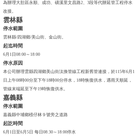
為辦理大肚區永順、成功、磺溪里文昌路2、3段等代辦延管工程停水
改接。
雲林縣
停水範圍
雲林縣/四湖鄉/美山街、金山街。
起迄時間
6月1日08:00～18:00
停水原因
本公司辦理雲縣四湖鄉美山街汰換管線工程新舊管連接，於115年6月1
日上午08時00分至下午18時00分停水，18時恢復供水，遇雨天順延，
管線末端延至下午19時恢復供水。
嘉義縣
停水範圍
嘉義縣中埔鄉檨仔林９號旁之道路
起訖時間
6月1日至6月5日 每日08:30～18:00停水