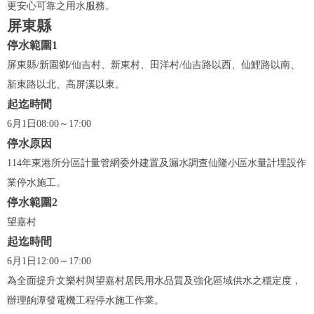
更安心可靠之用水服務。
屏東縣
停水範圍1
屏東縣/新園鄉/仙吉村、新東村、田洋村/仙吉路以西、仙鯉路以南、
新東路以北、高屏溪以東。
起迄時間
6月1日08:00～17:00
停水原因
114年東港所分區計量管網委外建置及漏水調查仙隆小區水量計埋設作
業停水施工。
停水範圍2
望嘉村
起迄時間
6月1日12:00～17:00
為全面提升文樂村與望嘉村居民用水品質及強化區域供水之穩定度，
辦理餉潭發電機工程停水施工作業。