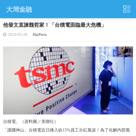
他發文直諫魏哲家！「台積電面臨最大危機」
2026-05-28
HaiPress
台積電。（資料圖／美聯社）
「護國神山」台積電近日捲入砍15%員工分紅風波！為了化解內部風