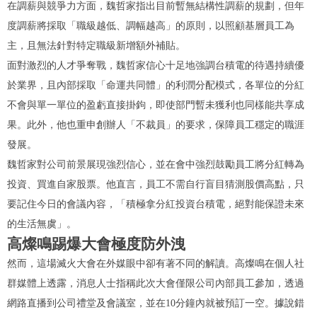
在調薪與競爭力方面，魏哲家指出目前暫無結構性調薪的規劃，但年
度調薪將採取「職級越低、調幅越高」的原則，以照顧基層員工為
主，且無法針對特定職級新增額外補貼。
面對激烈的人才爭奪戰，魏哲家信心十足地強調台積電的待遇持續優
於業界，且內部採取「命運共同體」的利潤分配模式，各單位的分紅
不會與單一單位的盈虧直接掛鉤，即使部門暫未獲利也同樣能共享成
果。此外，他也重申創辦人「不裁員」的要求，保障員工穩定的職涯
發展。
魏哲家對公司前景展現強烈信心，並在會中強烈鼓勵員工將分紅轉為
投資、買進自家股票。他直言，員工不需自行盲目猜測股價高點，只
要記住今日的會議內容，「積極拿分紅投資台積電，絕對能保證未來
的生活無虞」。
高燦鳴踢爆大會極度防外洩
然而，這場滅火大會在外媒眼中卻有著不同的解讀。高燦鳴在個人社
群媒體上透露，消息人士指稱此次大會僅限公司內部員工參加，透過
網路直播到公司禮堂及會議室，並在10分鐘內就被預訂一空。據說錯