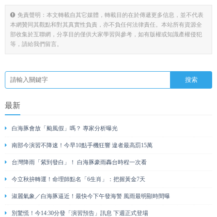
免責聲明：本文轉載自其它媒體，轉載目的在於傳遞更多信息，並不代表
本網贊同其觀點和對其真實性負責，亦不負任何法律責任。本站所有資源全
部收集於互聯網，分享目的僅供大家學習與參考，如有版權或知識產權侵犯
等，請給我們留言。
最新
白海豚會放「颱風假」嗎？ 專家分析曝光
南部今演習不降速！今早10點手機狂響 違者最高罰15萬
台灣降雨「紫到發白」！ 白海豚豪雨轟台時程一次看
今立秋拚轉運！命理師點名「6生肖」：把握黃金7天
淑麗氣象／白海豚逼近！最快今下午發海警 風雨最明顯時間曝
別驚慌！今14:30分發「演習預告」訊息 下週正式登場