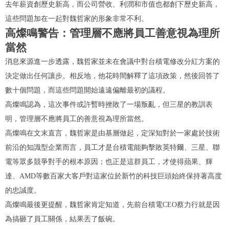
去年薪資創歷史新高，而公司營收、利潤和市值也都創下歷史新高，
這些問題加在一起對魏哲家的形象非常不利。
高燦鳴警告：管理層不應將員工善意視為理所
當然
消息來源進一步透露，魏哲家並未在會議中對台積電修改分紅方案的
決定做出任何讓步。相反地，他花時間解釋了這項政策，然後回答了
數十個問題，而這些問題開始遠遠偏離最初的議程。
高燦鳴認為，這次事件或許暫時挫敗了一場叛亂，但三星的教訓表
明，管理層不應將員工的善意視為理所當然。
高燦鳴在文末直言，魏哲家是由基層做起，定深知對於一家處於技術
前沿的知識型企業而言，員工才是台積電能夠擊敗英特爾、三星、聯
電等眾多競爭對手的根本原因；也正是這群員工，才使得蘋果、輝
達、AMD等數百家大客戶對這家位於新竹的科技巨頭始終保持著高度
的忠誠度。
高燦鳴最後更提醒，魏哲家肯定知道，先前台積電CEO蔡力行就是因
為搞砸了員工關係，結果丟了飯碗。