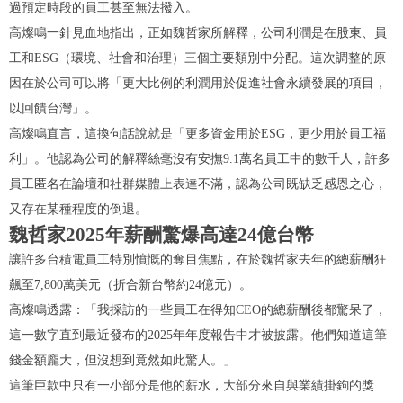
過預定時段的員工甚至無法撥入。
高燦鳴一針見血地指出，正如魏哲家所解釋，公司利潤是在股東、員
工和ESG（環境、社會和治理）三個主要類別中分配。這次調整的原
因在於公司可以將「更大比例的利潤用於促進社會永續發展的項目，
以回饋台灣」。
高燦鳴直言，這換句話說就是「更多資金用於ESG，更少用於員工福
利」。他認為公司的解釋絲毫沒有安撫9.1萬名員工中的數千人，許多
員工匿名在論壇和社群媒體上表達不滿，認為公司既缺乏感恩之心，
又存在某種程度的倒退。
魏哲家2025年薪酬驚爆高達24億台幣
讓許多台積電員工特別憤慨的奪目焦點，在於魏哲家去年的總薪酬狂
飆至7,800萬美元（折合新台幣約24億元）。
高燦鳴透露：「我採訪的一些員工在得知CEO的總薪酬後都驚呆了，
這一數字直到最近發布的2025年年度報告中才被披露。他們知道這筆
錢金額龐大，但沒想到竟然如此驚人。」
這筆巨款中只有一小部分是他的薪水，大部分來自與業績掛鉤的獎