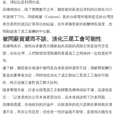
金、津貼以及利潤分成。
高燦鳴指出，除了實際數字之外，魏哲家的薪資佔淨利的比例在2025
年激增了75%。同樣根據《Culpium》基於台積電年報和提交給台灣證
券交易所的資訊計算得出的結論，近年來魏哲家的薪酬增長速度，也
明顯超過了員工薪酬的中位數。
被問薪資避而不談、淡化三星工會可能性
高燦鳴表示，雖然在多數西方國家如此高額的高階主管薪資司空見
慣，但在台灣，人們期望管理階層和普通員工之間保持一定程度的平
等。
據了解，魏哲家在會議中被問及自身薪資時避而不談，僅解釋薪酬方
案是由董事會決定；同時他也淡化了成立類似三星員工工會的可能
性，暗示這種工會對員工弊大於利。
隨著事態升級，許多台積電員工主動聯繫高燦鳴傾訴不滿，這讓他直
言：「記者竟然比公司本身更受信任，這本身就說明了許多問題。」
高燦鳴透露，在他收到的評論中，比較溫和的也只是將此事歸咎於溝
通不良，而非公司惡意；但也有一些評論毫不留情，直接指出魏先生