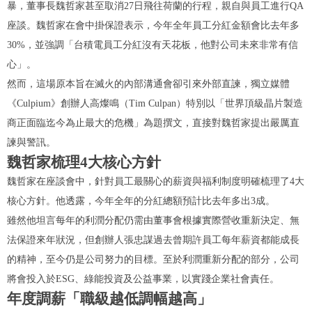
暴，董事長魏哲家甚至取消27日飛往荷蘭的行程，親自與員工進行QA
座談。魏哲家在會中掛保證表示，今年全年員工分紅金額會比去年多
30%，並強調「台積電員工分紅沒有天花板，他對公司未來非常有信
心」。
然而，這場原本旨在滅火的內部溝通會卻引來外部直諫，獨立媒體
《Culpium》創辦人高燦鳴（Tim Culpan）特別以「世界頂級晶片製造
商正面臨迄今為止最大的危機」為題撰文，直接對魏哲家提出嚴厲直
諫與警訊。
魏哲家梳理4大核心方針
魏哲家在座談會中，針對員工最關心的薪資與福利制度明確梳理了4大
核心方針。他透露，今年全年的分紅總額預計比去年多出3成。
雖然他坦言每年的利潤分配仍需由董事會根據實際營收重新決定、無
法保證來年狀況，但創辦人張忠謀過去曾期許員工每年薪資都能成長
的精神，至今仍是公司努力的目標。至於利潤重新分配的部分，公司
將會投入於ESG、綠能投資及公益事業，以實踐企業社會責任。
年度調薪「職級越低調幅越高」