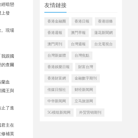
曾經暗戀
友情鏈接
體上發
香港金融圈
香港日報
香港頭條
歌。現場
香港週報
澳門早報
蓮花新聞網
澳門周刊
台灣週報
台北電視台
台灣新媒體
台灣焦點
「我跟國
輕的查爾
香港娛樂日報
財富台灣
香港財富網
金融數字期刊
格蘭血
传媒日报社
财经新闻网
跟國王與
中华新闻网
立马旅游网
防止了進
5G模组新闻网
外贸营销期刊
國君主在
在修補英