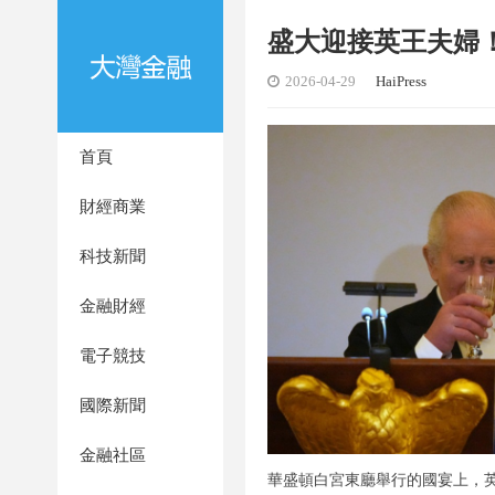
盛大迎接英王夫婦
2026-04-29
HaiPress
首頁
財經商業
科技新聞
金融財經
電子競技
國際新聞
金融社區
華盛頓白宮東廳舉行的國宴上，