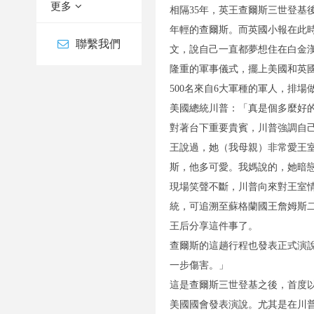
更多
相隔35年，英王查爾斯三世登基
年輕的查爾斯。而英國小報在此
聯繫我們
文，說自己一直都夢想住在白金
隆重的軍事儀式，擺上美國和英
500名來自6大軍種的軍人，排
美國總統川普：「真是個多麼好
對著台下重要貴賓，川普強調自
王說過，她（我母親）非常愛王
斯，他多可愛。我媽說的，她暗
現場笑聲不斷，川普向來對王室
統，可追溯至蘇格蘭國王詹姆斯
王后分享這件事了。
查爾斯的這趟行程也發表正式演
一步傷害。」
這是查爾斯三世登基之後，首度以
美國國會發表演說。尤其是在川