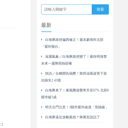
最新
白海豚路徑偏西修正！週末豪雨炸北部
「紫到發白」
淑麗氣象／白海豚路徑變了！最快明海警
未來一週降雨熱區曝
快訊／台糖開告福懋！致癌油風波害下架
估損失2.43億
白海豚來了！暴風圈侵襲率升至67% 北部6
縣市破5成
明天出門注意！3縣市紫外線達「危險級」
白海豚逼近放颱風假？蔣萬安說話了
社）