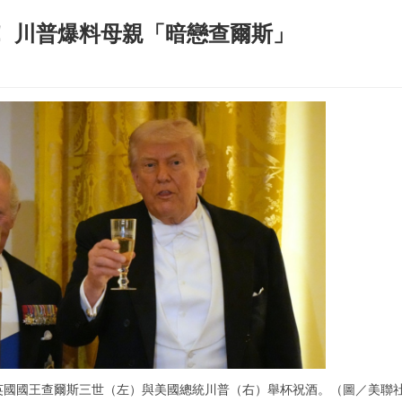
！ 川普爆料母親「暗戀查爾斯」
英國國王查爾斯三世（左）與美國總統川普（右）舉杯祝酒。（圖／美聯