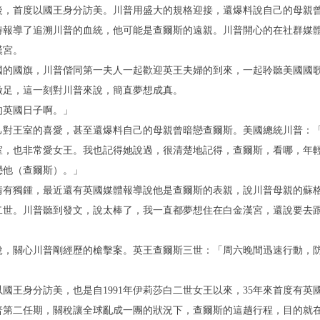
後，首度以國王身分訪美。川普用盛大的規格迎接，還爆料說自己的母親
時報導了追溯川普的血統，他可能是查爾斯的遠親。川普開心的在社群媒
漢宮。
國的國旗，川普偕同第一夫人一起歡迎英王夫婦的到來，一起聆聽美國國
場做足，這一刻對川普來說，簡直夢想成真。
的英國日子啊。」
己對王室的喜愛，甚至還爆料自己的母親曾暗戀查爾斯。美國總統川普：
室，也非常愛女王。我也記得她說過，很清楚地記得，查爾斯，看哪，年
戀他（查爾斯）。」
情有獨鍾，最近還有英國媒體報導說他是查爾斯的表親，說川普母親的蘇
二世。川普聽到發文，說太棒了，我一直都夢想住在白金漢宮，還說要去
說，關心川普剛經歷的槍擊案。英王查爾斯三世：「周六晚間迅速行動，
國王身分訪美，也是自1991年伊莉莎白二世女王以來，35年來首度有英
普第二任期，關稅讓全球亂成一團的狀況下，查爾斯的這趟行程，目的就