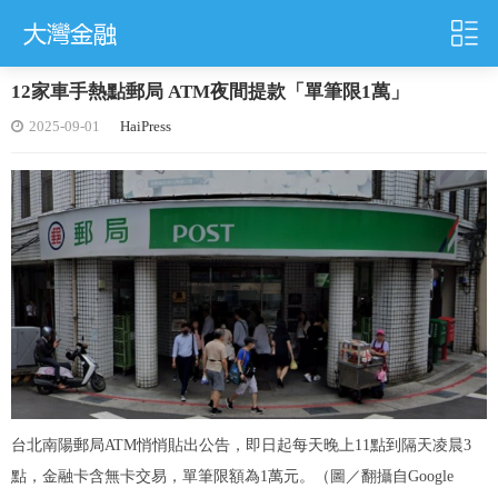
12家車手熱點郵局 ATM夜間提款「單筆限1萬」
2025-09-01
HaiPress
台北南陽郵局ATM悄悄貼出公告，即日起每天晚上11點到隔天凌晨3
點，金融卡含無卡交易，單筆限額為1萬元。（圖／翻攝自Google