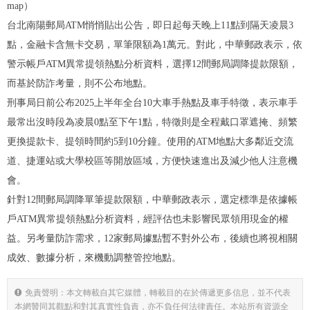
map）
台北南陽郵局ATM悄悄貼出公告，即日起每天晚上11點到隔天凌晨3
點，金融卡含無卡交易，單筆限額為1萬元。對此，中華郵政表示，依
警示帳戶ATM異常提領熱點分析資料，選擇12間郵局調降提款限額，
而基於防詐考量，則不公布地點。
刑事局日前公布2025上半年全台10大車手熱點及車手特徵，表示車手
最常出沒時段為凌晨0點至下午1點，特徵則是全程戴口罩遮掩、頻繁
更換提款卡、提領時間約5到10分鐘。使用的ATM地點大多鄰近交流
道、捷運站或大學校區等開放區域，方便快速進出及減少他人注意機
會。
針對12間郵局調降單筆提款限額，中華郵政表示，選定標準是依據帳
戶ATM異常提領熱點分析資料，經評估也未影響民眾領用現金的權
益。另考量防詐需求，12家郵局據點暫不對外公布，後續也將視相關
成效、數據分析，來機動調整管控地點。
免責聲明：本文轉載自其它媒體，轉載目的在於傳遞更多信息，並不代表
本網贊同其觀點和對其真實性負責，亦不負任何法律責任。本站所有資源全