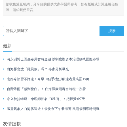
部收集於互聯網，分享目的僅供大家學習與參考，如有版權或知識產權侵犯
等，請給我們留言。
最新
蔣永洲博士回臺布局智慧金融 以制度型資本治理接軌國際市場
白海豚會放「颱風假」嗎？ 專家分析曝光
南部今演習不降速！今早10點手機狂響 違者最高罰15萬
台灣降雨「紫到發白」！ 白海豚豪雨轟台時程一次看
今立秋拚轉運！命理師點名「6生肖」：把握黃金7天
淑麗氣象／白海豚逼近！最快今下午發海警 風雨最明顯時間曝
友情鏈接